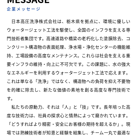
企業メッセージ
日本高圧洗浄株式会社は、栃木県を拠点に、環境に優しい
ウォータージェット工法を駆使し、全国のインフラを支える専
門技術者集団です。高速道路や橋梁の老朽化した塗膜除去、コ
ンクリート構造物の表面処理、浄水場・浄化センターの機能維
持、工場設備の高度なメンテナンス。これらは社会を支える重
要インフラの維持・向上に不可欠です。この課題に、水の強大
なエネルギーを利用するウォータージェット工法で応えます。
これは単なる「洗浄」ではなく、構造物への負荷を抑え不要物
を的確に除去し、新たな価値の素地を創る高度な専門技術で
す。
私たちの原動力、それは「人」と「技」です。長年培った高
度な技術力は、社員の探求心と情熱によって磨かれています。
「どうすればより精密・安全にお客様の期待を超えるか」。現
場では熟練技術者が知恵と経験を結集し、チーム一丸で最適な