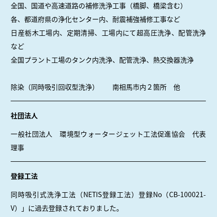
全国、国道や高速道路の補修洗浄工事（橋脚、橋梁含む）
各、都道府県の浄化センター内、耐震補強補修工事など
日産栃木工場内、定期清掃、工場内にて超高圧洗浄、配管洗浄
など
全国プラント工場のタンク内洗浄、配管洗浄、熱交換器洗浄
除染（同時吸引回収型洗浄） 南相馬市内２箇所 他
社団法人
一般社団法人 環境型ウォータージェット工法促進協会 代表
理事
登録工法
同時吸引式洗浄工法（NETIS登録工法）登録No（CB-100021-
V）」に過去登録されておりました。